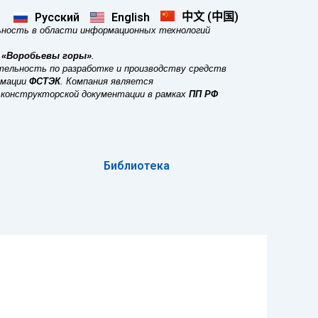
中文 (中国)
Русский
English
ность в области информационных технологий
 «Воробьевы горы»
.
тельность по разработке и производству средств
рмации
ФСТЭК
.
Компания является
 конструкторской документации в рамках
ПП РФ
Библиотека